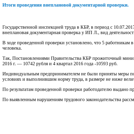
Итоги проведения внеплановой документарной проверки.
Государственной инспекцией труда в КБР, в период с 10.07.20
внеплановая документарная проверка у ИП Л., вид деятельнос
В ходе проведенной проверки установлено, что 5 работникам 
человека.
Так, Постановлениями Правительства КБР прожиточный минимум т
2016 г. — 10742 рубля и 4 квартал 2016 года -10593 руб.
Индивидуальным предпринимателем не были приняты меры по 
условиях и выполнившим норму труда, в размере не ниже ве
По результатам проведенной проверки работодателю выдано п
По выявленным нарушениям трудового законодательства рассм