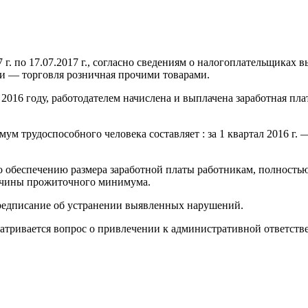
17 г. по 17.07.2017 г., согласно сведениям о налогоплательщик
ти — торговля розничная прочими товарами.
в 2016 году, работодателем начислена и выплачена заработная 
рудоспособного человека составляет : за 1 квартал 2016 г. — 10
обеспечению размера заработной платы работникам, полностью
личины прожиточного минимума.
редписание об устранении выявленных нарушений.
атривается вопрос о привлечении к административной ответств