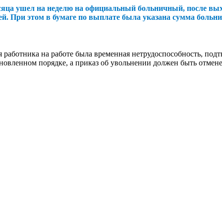
сяца ушел на неделю на официальный больничный, после выхо
лей. При этом в бумаге по выплате была указана сумма больни
я работника на работе была временная нетрудоспособность, под
овленном порядке, а приказ об увольнении должен быть отменен